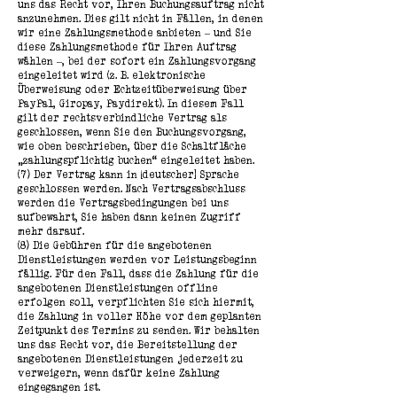
uns das Recht vor, Ihren Buchungsauftrag nicht
anzunehmen. Dies gilt nicht in Fällen, in denen
wir eine Zahlungsmethode anbieten – und Sie
diese Zahlungsmethode für Ihren Auftrag
wählen –, bei der sofort ein Zahlungsvorgang
eingeleitet wird (z. B. elektronische
Überweisung oder Echtzeitüberweisung über
PayPal, Giropay, Paydirekt). In diesem Fall
gilt der rechtsverbindliche Vertrag als
geschlossen, wenn Sie den Buchungsvorgang,
wie oben beschrieben, über die Schaltfläche
„zahlungspflichtig buchen“ eingeleitet haben.
(7) Der Vertrag kann in [deutscher] Sprache
geschlossen werden. Nach Vertragsabschluss
werden die Vertragsbedingungen bei uns
aufbewahrt, Sie haben dann keinen Zugriff
mehr darauf.
(8) Die Gebühren für die angebotenen
Dienstleistungen werden vor Leistungsbeginn
fällig. Für den Fall, dass die Zahlung für die
angebotenen Dienstleistungen offline
erfolgen soll, verpflichten Sie sich hiermit,
die Zahlung in voller Höhe vor dem geplanten
Zeitpunkt des Termins zu senden. Wir behalten
uns das Recht vor, die Bereitstellung der
angebotenen Dienstleistungen jederzeit zu
verweigern, wenn dafür keine Zahlung
eingegangen ist.