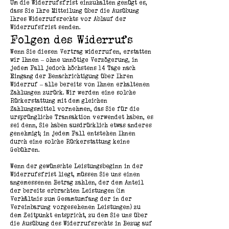
Um die Widerrufsfrist einzuhalten genügt es,
dass Sie Ihre Mitteilung über die Ausübung
Ihres Widerrufsrechts vor Ablauf der
Widerrufsfrist senden.
Folgen des Widerrufs
Wenn Sie diesen Vertrag widerrufen, erstatten
wir Ihnen – ohne unnötige Verzögerung, in
jedem Fall jedoch höchstens 14 Tage nach
Eingang der Benachrichtigung über Ihren
Widerruf – alle bereits von Ihnen erhaltenen
Zahlungen zurück. Wir werden eine solche
Rückerstattung mit dem gleichen
Zahlungsmittel vornehmen, das Sie für die
ursprüngliche Transaktion verwendet haben, es
sei denn, Sie haben ausdrücklich etwas anderes
genehmigt; in jedem Fall entstehen Ihnen
durch eine solche Rückerstattung keine
Gebühren.
Wenn der gewünschte Leistungsbeginn in der
Widerrufsfrist liegt, müssen Sie uns einen
angemessenen Betrag zahlen, der dem Anteil
der bereits erbrachten Leistungen (im
Verhältnis zum Gesamtumfang der in der
Vereinbarung vorgesehenen Leistungen) zu
dem Zeitpunkt entspricht, zu dem Sie uns über
die Ausübung des Widerrufsrechts in Bezug auf