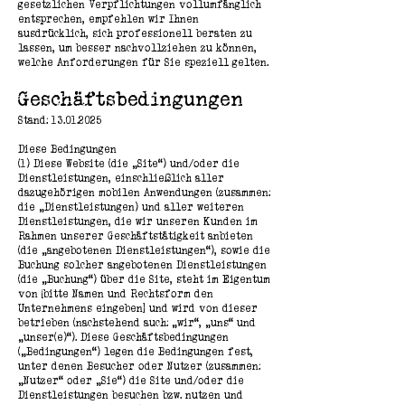
gesetzlichen Verpflichtungen vollumfänglich
entsprechen, empfehlen wir Ihnen
ausdrücklich, sich professionell beraten zu
lassen, um besser nachvollziehen zu können,
welche Anforderungen für Sie speziell gelten.
Geschäftsbedingungen
Stand:
13.01.2025
Diese Bedingungen
(1) Diese Website (die „Site“) und/oder die
Dienstleistungen, einschließlich aller
dazugehörigen mobilen Anwendungen (zusammen:
die „Dienstleistungen) und aller weiteren
Dienstleistungen, die wir unseren Kunden im
Rahmen unserer Geschäftstätigkeit anbieten
(die „angebotenen Dienstleistungen“), sowie die
Buchung solcher angebotenen Dienstleistungen
(die „Buchung“) über die Site, steht im Eigentum
von [bitte Namen und Rechtsform den
Unternehmens eingeben] und wird von dieser
betrieben (nachstehend auch: „wir“, „uns“ und
„unser(e)“). Diese Geschäftsbedingungen
(„Bedingungen“) legen die Bedingungen fest,
unter denen Besucher oder Nutzer (zusammen:
„Nutzer“ oder „Sie“) die Site und/oder die
Dienstleistungen besuchen bzw. nutzen und