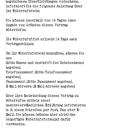
angebotenen Dienstleistungen vornehmen,
informiert Sie die folgende Anleitung über
Ihr Widerrufsrecht.
Sie können innerhalb von 14 Tagen ohne
Angabe von Gründen diesen Vertrag
widerrufen.
Die Widerrufsfrist erlischt 14 Tage nach
Vertragsschluss.
Um Ihr Widerrufsrecht auszuüben, müssen Sie
uns
[Bitte Namen und Anschrift des Unternehmens
angeben],
Telefonnummer: [Bitte Telefonnummer
angeben],
Faxnummer: [Bitte Faxnummer angeben],
E-Mail-Adresse: [E-Mail-Adresse angeben]
über Ihre Entscheidung diesen Vertrag zu
widerrufen mittels einer
unmissverständlichen Erklärung informieren
(z. B. einem Schreiben per Post, Fax oder E-
Mail). Sie können (müssen aber nicht) das
beigefügte Widerrufsformular dafür
verwenden.