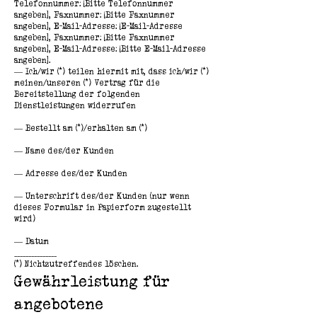
Telefonnummer: [Bitte Telefonnummer
angeben], Faxnummer: [Bitte Faxnummer
angeben], E-Mail-Adresse: [E-Mail-Adresse
angeben], Faxnummer: [Bitte Faxnummer
angeben], E-Mail-Adresse: [Bitte E-Mail-Adresse
angeben].
— Ich/wir (*) teilen hiermit mit, dass ich/wir (*)
meinen/unseren (*) Vertrag für die
Bereitstellung der folgenden
Dienstleistungen widerrufen
— Bestellt am (*)/erhalten am (*)
— Name des/der Kunden
— Adresse des/der Kunden
— Unterschrift des/der Kunden (nur wenn
dieses Formular in Papierform zugestellt
wird)
— Datum
_______________
(*) Nichtzutreffendes löschen.
Gewährleistung für
angebotene