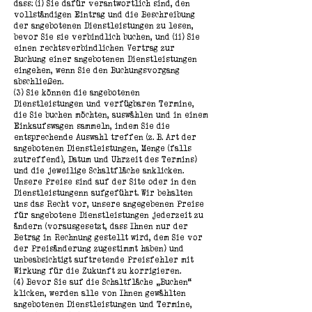
dass: (i) Sie dafür verantwortlich sind, den
vollständigen Eintrag und die Beschreibung
der angebotenen Dienstleistungen zu lesen,
bevor Sie sie verbindlich buchen, und (ii) Sie
einen rechtsverbindlichen Vertrag zur
Buchung einer angebotenen Dienstleistungen
eingehen, wenn Sie den Buchungsvorgang
abschließen.
(3) Sie können die angebotenen
Dienstleistungen und verfügbaren Termine,
die Sie buchen möchten, auswählen und in einem
Einkaufswagen sammeln, indem Sie die
entsprechende Auswahl treffen (z. B. Art der
angebotenen Dienstleistungen, Menge (falls
zutreffend), Datum und Uhrzeit des Termins)
und die jeweilige Schaltfläche anklicken.
Unsere Preise sind auf der Site oder in den
Dienstleistungenn aufgeführt. Wir behalten
uns das Recht vor, unsere angegebenen Preise
für angebotene Dienstleistungen jederzeit zu
ändern (vorausgesetzt, dass Ihnen nur der
Betrag in Rechnung gestellt wird, dem Sie vor
der Preisänderung zugestimmt haben) und
unbeabsichtigt auftretende Preisfehler mit
Wirkung für die Zukunft zu korrigieren.
(4) Bevor Sie auf die Schaltfläche „Buchen“
klicken, werden alle von Ihnen gewählten
angebotenen Dienstleistungen und Termine,