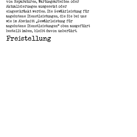
von Reparaturen, Wartungsarbeiten oder
Aktualisierungen ausgesetzt oder
eingeschränkt werden. Die Gewährleistung für
angebotene Dienstleistungen, die Sie bei uns
wie im Abschnitt „Gewährleistung für
angebotene Dienstleistungen“ oben ausgeführt
bestellt haben, bleibt davon unberührt.
Freistellung
Sie stimmen zu, uns zu verteidigen und schad-
und klaglos zu halten von und gegenüber allen
tatsächlichen oder angeblichen Ansprüchen,
Schadensersatzforderungen, Kosten, Haftungen
und Ausgaben (insbesondere angemessene
Anwaltsgebühren), die sich aus oder im
Zusammenhang mit Ihrer Nutzung der Website
und der Dienstleistungen unter Verletzung
dieser Bedingungen ergeben, einschließlich
insbesondere jeder Nutzung, die gegen die im
Abschnitt „Zulässige Nutzung“ dargelegten
Beschränkungen und Anforderungen verstößt,
es sei denn, diese Umstände sind nicht auf Ihr
Verschulden zurückzuführen.
Haftungsbeschränkung
(1) Wir haften nur bei Vorsatz, grober
Fahrlässigkeit, bei fahrlässiger Verletzung
des Lebens, des Körpers, der Gesundheit oder