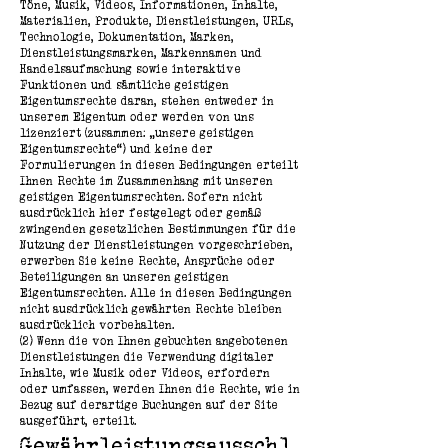
Töne, Musik, Videos, Informationen, Inhalte,
Materialien, Produkte, Dienstleistungen, URLs,
Technologie, Dokumentation, Marken,
Dienstleistungsmarken, Markennamen und
Handelsaufmachung sowie interaktive
Funktionen und sämtliche geistigen
Eigentumsrechte daran, stehen entweder in
unserem Eigentum oder werden von uns
lizenziert (zusammen: „unsere geistigen
Eigentumsrechte“) und keine der
Formulierungen in diesen Bedingungen erteilt
Ihnen Rechte im Zusammenhang mit unseren
geistigen Eigentumsrechten. Sofern nicht
ausdrücklich hier festgelegt oder gemäß
zwingenden gesetzlichen Bestimmungen für die
Nutzung der Dienstleistungen vorgeschrieben,
erwerben Sie keine Rechte, Ansprüche oder
Beteiligungen an unseren geistigen
Eigentumsrechten. Alle in diesen Bedingungen
nicht ausdrücklich gewährten Rechte bleiben
ausdrücklich vorbehalten.
(2) Wenn die von Ihnen gebuchten angebotenen
Dienstleistungen die Verwendung digitaler
Inhalte, wie Musik oder Videos, erfordern
oder umfassen, werden Ihnen die Rechte, wie in
Bezug auf derartige Buchungen auf der Site
ausgeführt, erteilt.
Gewährleistungsausschl