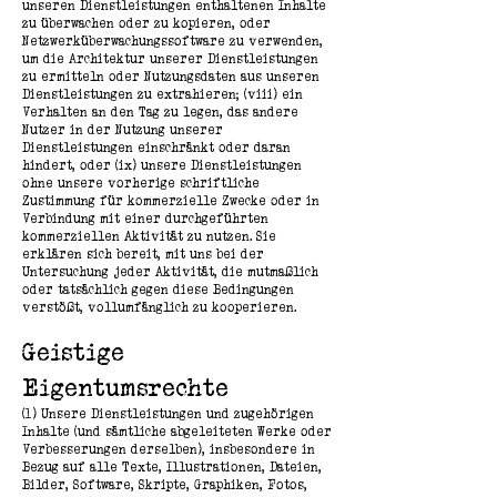
unseren Dienstleistungen enthaltenen Inhalte
zu überwachen oder zu kopieren, oder
Netzwerküberwachungssoftware zu verwenden,
um die Architektur unserer Dienstleistungen
zu ermitteln oder Nutzungsdaten aus unseren
Dienstleistungen zu extrahieren; (viii) ein
Verhalten an den Tag zu legen, das andere
Nutzer in der Nutzung unserer
Dienstleistungen einschränkt oder daran
hindert, oder (ix) unsere Dienstleistungen
ohne unsere vorherige schriftliche
Zustimmung für kommerzielle Zwecke oder in
Verbindung mit einer durchgeführten
kommerziellen Aktivität zu nutzen. Sie
erklären sich bereit, mit uns bei der
Untersuchung jeder Aktivität, die mutmaßlich
oder tatsächlich gegen diese Bedingungen
verstößt, vollumfänglich zu kooperieren.
Geistige
Eigentumsrechte
(1) Unsere Dienstleistungen und zugehörigen
Inhalte (und sämtliche abgeleiteten Werke oder
Verbesserungen derselben), insbesondere in
Bezug auf alle Texte, Illustrationen, Dateien,
Bilder, Software, Skripte, Graphiken, Fotos,